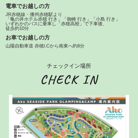
電車でお越しの方
JR赤穂線・播州赤穂駅より
「亀の井ホテル赤穂 行き」「御崎 行き」「小島 行き」
いずれかのバスに乗車し「赤穂高校」で下車後、
徒歩約10分
お車でお越しの方
山陽自動車道 赤穂I.Cから南東へ約8分
チェックイン場所
CHECK IN