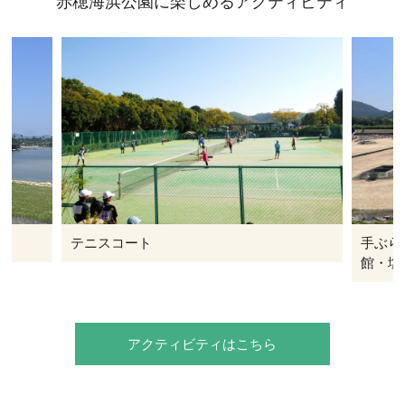
赤穂海浜公園に楽しめるアクティビティ
手ぶらで歴史体験「赤穂の天塩海洋科学
わんぱ
館・塩の国」
アクティビティはこちら