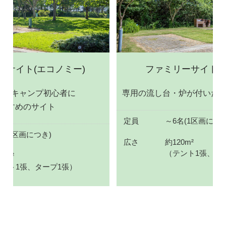
ーサイト(エコノミー)
ファミリーサイト(
備！キャンプ初心者に
専用の流し台・炉が付いた
すすめのサイト
定員
～6名(1区画につき
名(1区画につき)
広さ
約120m²
（テント1張、タ
0m²
ント1張、タープ1張）