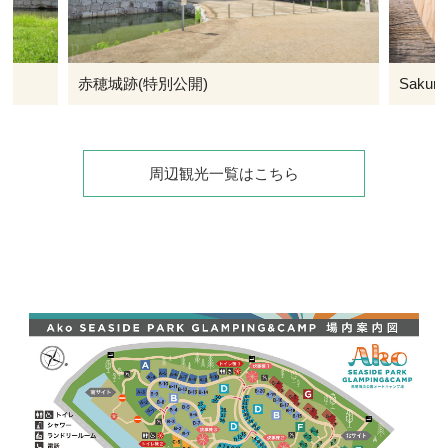
Sakuragumi
赤穂大
周辺観光一覧はこちら